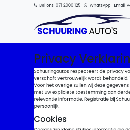
Bel ons
: 071 2000 125
WhatsApp
Email
: 
Skip to content
Privacy Verklari
Schuuringautos respecteert de privacy van 
verschaft vertrouwelijk wordt behandeld. 
Voor het overige zullen wij deze gegevens
met uw expliciete toestemming aan derde
relevantie informatie. Registratie bij Sch
persoonlijk.
Cookies
Cookies zijn kleine stukjes informatie d