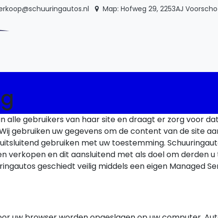
verkoop@schuuringautos.nl
Map
: Hofweg 29, 2253AJ Voorsch
ng
alle gebruikers van haar site en draagt er zorg voor dat 
Wij gebruiken uw gegevens om de content van de site aan
 uitsluitend gebruiken met uw toestemming. Schuuringaut
n verkopen en dit aansluitend met als doel om derden u
uuringautos geschiedt veilig middels een eigen Managed Ser
ie door uw browser worden opgeslagen op uw computer. Aut